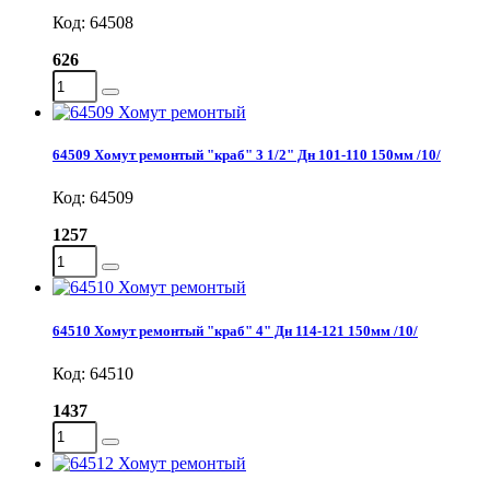
Код: 64508
626
64509 Хомут ремонтый "краб" 3 1/2" Дн 101-110 150мм /10/
Код: 64509
1257
64510 Хомут ремонтый "краб" 4" Дн 114-121 150мм /10/
Код: 64510
1437