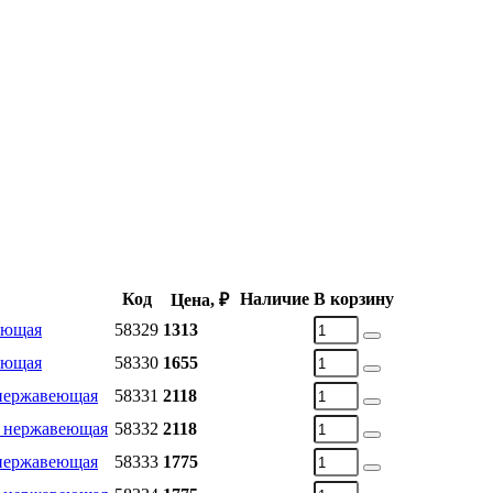
Код
Наличие
В корзину
Цена, ₽
еющая
58329
1313
еющая
58330
1655
 нержавеющая
58331
2118
/ нержавеющая
58332
2118
 нержавеющая
58333
1775