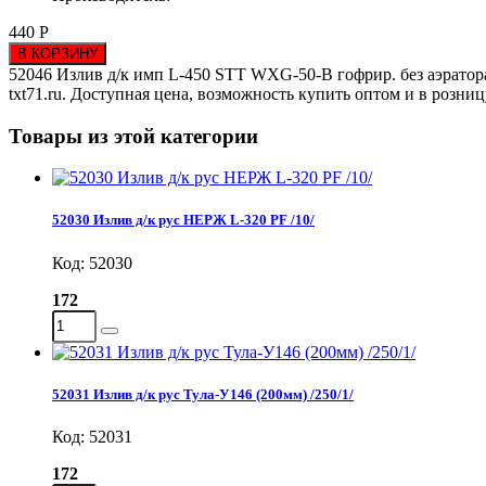
440 Р
В КОРЗИНУ
52046 Излив д/к имп L-450 STT WXG-50-B гофрир. без аэратора 
txt71.ru. Доступная цена, возможность купить оптом и в розни
Товары из этой категории
52030 Излив д/к рус НЕРЖ L-320 PF /10/
Код: 52030
172
52031 Излив д/к рус Тула-У146 (200мм) /250/1/
Код: 52031
172