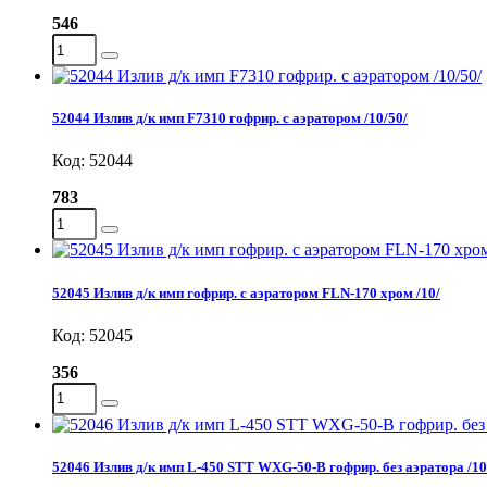
546
52044 Излив д/к имп F7310 гофрир. c аэратором /10/50/
Код: 52044
783
52045 Излив д/к имп гофрир. c аэратором FLN-170 хром /10/
Код: 52045
356
52046 Излив д/к имп L-450 STT WXG-50-B гофрир. без аэратора /10