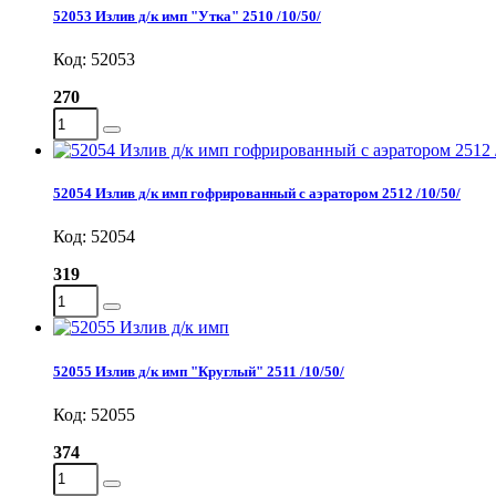
52053 Излив д/к имп "Утка" 2510 /10/50/
Код: 52053
270
52054 Излив д/к имп гофрированный с аэратором 2512 /10/50/
Код: 52054
319
52055 Излив д/к имп "Круглый" 2511 /10/50/
Код: 52055
374