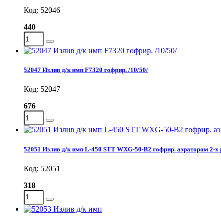
Код: 52046
440
52047 Излив д/к имп F7320 гофрир. /10/50/
Код: 52047
676
52051 Излив д/к имп L-450 STT WXG-50-B2 гофрир. аэратором 2-х 
Код: 52051
318