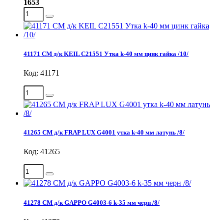
1653
41171 СМ д/к KEIL С21551 Утка k-40 мм цинк гайка /10/
Код: 41171
41265 СМ д/к FRAP LUX G4001 утка k-40 мм латунь /8/
Код: 41265
41278 СМ д/к GAPPO G4003-6 k-35 мм черн /8/