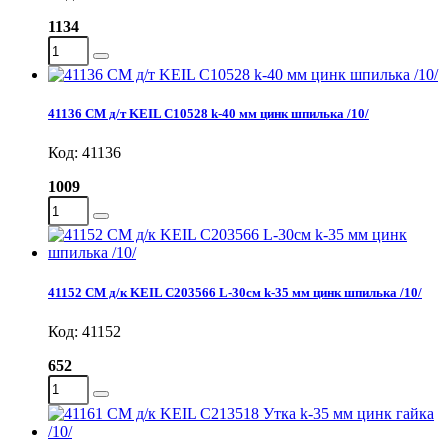
1134
41136 СМ д/т KEIL C10528 k-40 мм цинк шпилька /10/
Код: 41136
1009
41152 СМ д/к KEIL C203566 L-30см k-35 мм цинк шпилька /10/
Код: 41152
652