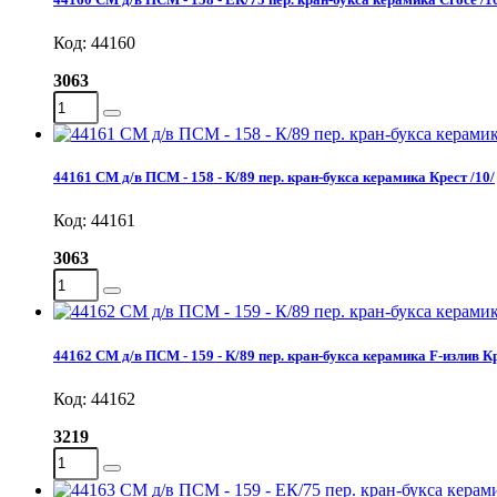
Код: 44160
3063
44161 СМ д/в ПСМ - 158 - К/89 пер. кран-букса керамика Крест /10/
Код: 44161
3063
44162 СМ д/в ПСМ - 159 - К/89 пер. кран-букса керамика F-излив Кр
Код: 44162
3219