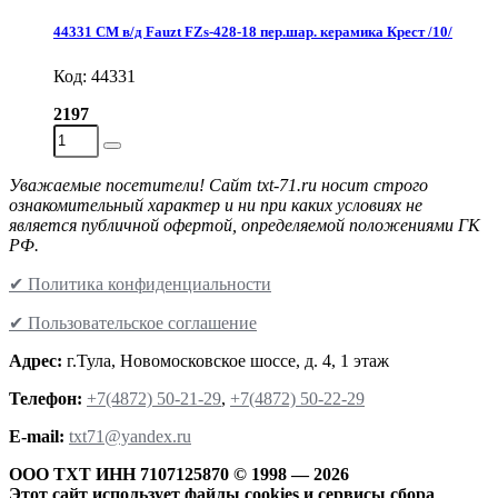
44331 СМ в/д Fauzt FZs-428-18 пер.шар. керамика Крест /10/
Код: 44331
2197
Уважаемые посетители! Сайт txt-71.ru носит строго
ознакомительный характер и ни при каких условиях не
является публичной офертой, определяемой положениями ГК
РФ.
✔ Политика конфиденциальности
✔ Пользовательское соглашение
Адрес:
г.Тула, Новомосковское шоссе, д. 4, 1 этаж
Телефон:
+7(4872) 50-21-29
,
+7(4872) 50-22-29
Е-mail:
txt71@yandex.ru
ООО ТХТ ИНН 7107125870 © 1998 — 2026
Этот сайт использует файлы cookies и сервисы сбора