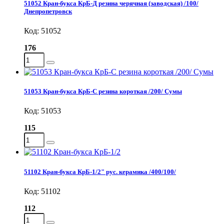
51052 Кран-букса КрБ-Д резина черячная (заводская) /100/
Днепропетровск
Код: 51052
176
51053 Кран-букса КрБ-С резина короткая /200/ Сумы
Код: 51053
115
51102 Кран-букса КрБ-1/2" рус. керамика /400/100/
Код: 51102
112