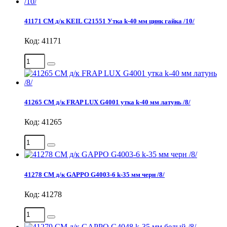
41171 СМ д/к KEIL С21551 Утка k-40 мм цинк гайка /10/
Код: 41171
41265 СМ д/к FRAP LUX G4001 утка k-40 мм латунь /8/
Код: 41265
41278 СМ д/к GAPPO G4003-6 k-35 мм черн /8/
Код: 41278