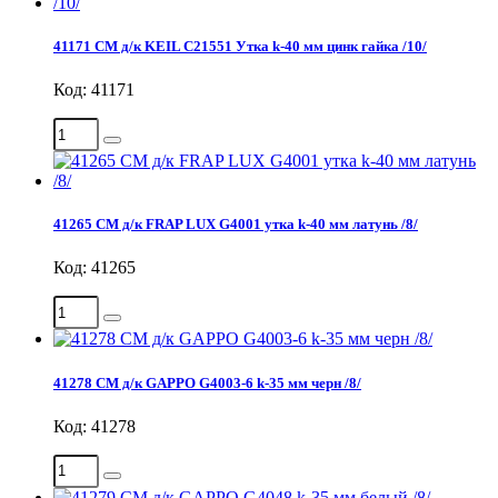
41171 СМ д/к KEIL С21551 Утка k-40 мм цинк гайка /10/
Код: 41171
41265 СМ д/к FRAP LUX G4001 утка k-40 мм латунь /8/
Код: 41265
41278 СМ д/к GAPPO G4003-6 k-35 мм черн /8/
Код: 41278