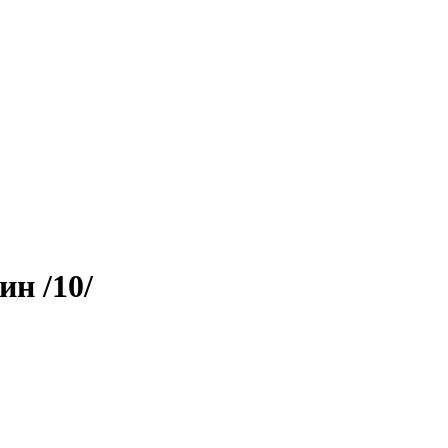
н /10/