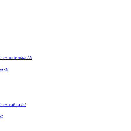
а /2/
2/