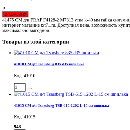
Р
В КОРЗИНУ
41475 СМ д/к FRAP F4128-2 М7313 утка k-40 мм гайка силумин 
интернет магазине txt71.ru. Доступная цена, возможность купи
максимально выгодной.
Товары из этой категории
41010 СМ д/т Tsarsberg 835 d35 шпилька
Код: 41010
41015 СМ д/т Tsarsberg TSB-615-1202 L-15 см шпилька
Код: 41015
948