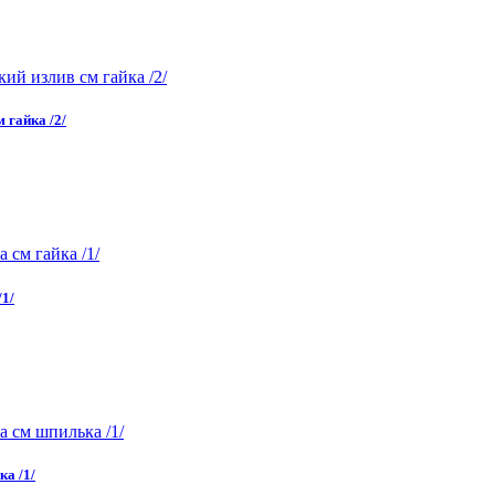
 гайка /2/
/1/
ка /1/