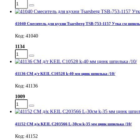
41040 Смеситель для кухни Tsarsberg TSB-753-1157 Утка см шпиль
Код: 41040
1134
41136 СМ д/т KEIL C10528 k-40 мм цинк шпилька /10/
Код: 41136
1009
41152 СМ д/к KEIL C203566 L-30см k-35 мм цинк шпилька /10/
Код: 41152