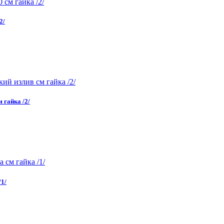
2/
 гайка /2/
/1/