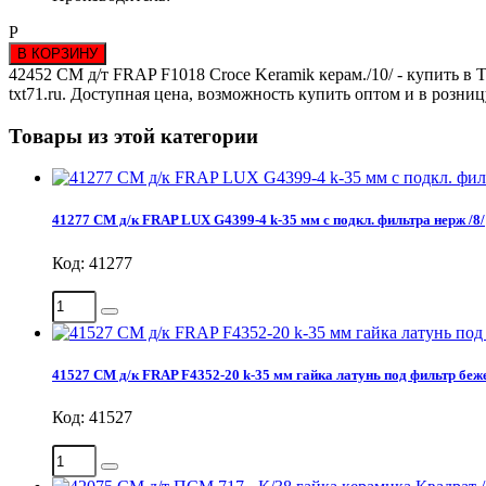
Р
В КОРЗИНУ
42452 СМ д/т FRAP F1018 Croce Keramik керам./10/ - купить в 
txt71.ru. Доступная цена, возможность купить оптом и в розни
Товары из этой категории
41277 СМ д/к FRAP LUX G4399-4 k-35 мм с подкл. фильтра нерж /8/
Код: 41277
41527 СМ д/к FRAP F4352-20 k-35 мм гайка латунь под фильтр беж
Код: 41527