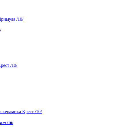
/
ест /10/