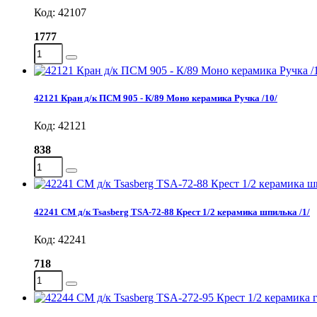
Код: 42107
1777
42121 Кран д/к ПСМ 905 - К/89 Моно керамика Ручка /10/
Код: 42121
838
42241 СМ д/к Tsasberg TSA-72-88 Крест 1/2 керамика шпилька /1/
Код: 42241
718